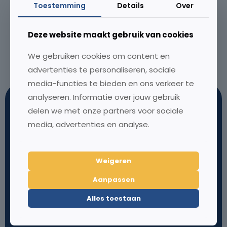
Toestemming
Details
Over
SCOOP
Deze website maakt gebruik van cookies
Joost Verbaas SCOOP Makelaardij
We gebruiken cookies om content en
Lees meer...
advertenties te personaliseren, sociale
media-functies te bieden en ons verkeer te
analyseren. Informatie over jouw gebruik
delen we met onze partners voor sociale
media, advertenties en analyse.
Weigeren
Koffie bij ons?
Over MTMO
Aanpassen
Louis Braillelaan 80
Onze aanpak
Alles toestaan
2719 EK Zoetermeer
Over ons
Nederland
Klantcases