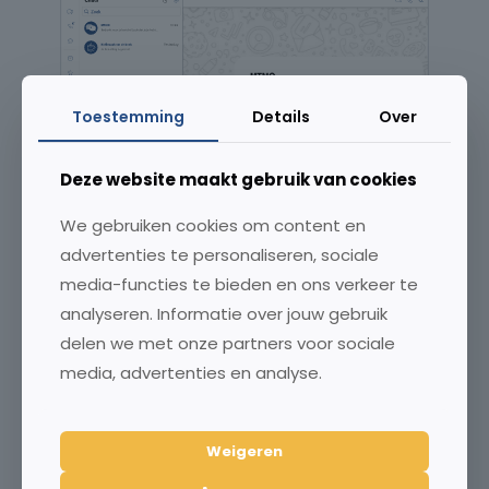
Toestemming
Details
Over
Deze website maakt gebruik van cookies
We gebruiken cookies om content en
advertenties te personaliseren, sociale
media-functies te bieden en ons verkeer te
analyseren. Informatie over jouw gebruik
delen we met onze partners voor sociale
Snel schakelen via WhatsApp
media, advertenties en analyse.
Met Sneak Preview informeer je jouw
members razendsnel via WhatsApp. Direct
Weigeren
vanuit het MTMO-systeem stuur je
eenvoudig een bericht over de nieuwe