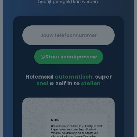
bedrijf geregeld kan worden.
Stuur sneakpreview
Helemaal
automatisch
, super
snel
& zelf in te
stellen