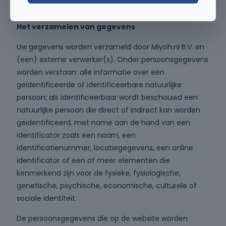
Artikel 6
Het verzamelen van gegevens
Uw gegevens worden verzameld door Miyoh.nl B.V. en
(een) externe verwerker(s). Onder persoonsgegevens
worden verstaan: alle informatie over een
geïdentificeerde of identificeerbare natuurlijke
persoon; als identificeerbaar wordt beschouwd een
natuurlijke persoon die direct of indirect kan worden
geïdentificeerd, met name aan de hand van een
identificator zoals een naam, een
identificatienummer, locatiegegevens, een online
identificator of een of meer elementen die
kenmerkend zijn voor de fysieke, fysiologische,
genetische, psychische, economische, culturele of
sociale identiteit.
De persoonsgegevens die op de website worden