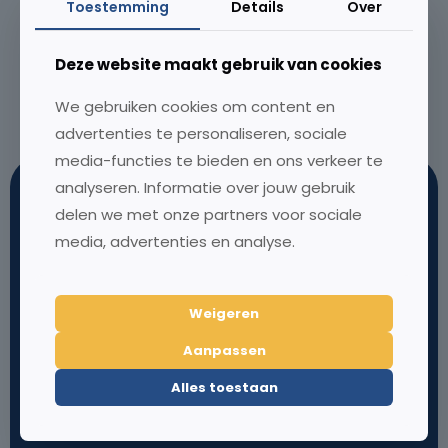
Toestemming
Details
Over
Lees meer
05/03/2025
Deze website maakt gebruik van cookies
Dennis Gaemers
We gebruiken cookies om content en
Lees meer
advertenties te personaliseren, sociale
media-functies te bieden en ons verkeer te
analyseren. Informatie over jouw gebruik
delen we met onze partners voor sociale
media, advertenties en analyse.
Weigeren
Koffie bij ons?
Over MTMO
Aanpassen
Louis Braillelaan 80
Onze aanpak
2719 EK Zoetermeer
Over ons
Alles toestaan
Nederland
Klantcases