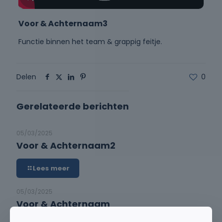
Voor & Achternaam3
Functie binnen het team & grappig feitje.
Delen
0
Gerelateerde berichten
05/03/2025
Voor & Achternaam2
Lees meer
05/03/2025
Voor & Achternaam