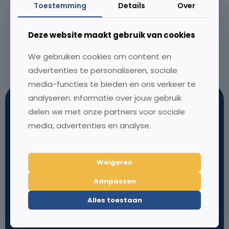
Toestemming
Details
Over
SCOOP
Deze website maakt gebruik van cookies
Joost Verbaas SCOOP Makelaardij
We gebruiken cookies om content en
Lees meer...
advertenties te personaliseren, sociale
media-functies te bieden en ons verkeer te
analyseren. Informatie over jouw gebruik
delen we met onze partners voor sociale
media, advertenties en analyse.
Weigeren
Koffie bij ons?
Over MTMO
Aanpassen
Louis Braillelaan 80
Onze aanpak
Alles toestaan
2719 EK Zoetermeer
Over ons
Nederland
Klantcases